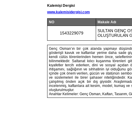
Kalemişi Dergisi
www.kalemisidergisi.com
NO
Makale Adı
SULTAN GENÇ O
1543229079
OLUŞTURULAN Gİ
Genç Osman’ın bir çok alanda yapmayı düşündüğü 
gösterişli kavuk ve kaftanlar yerine daha sade giy
kendi cülüs törenlerinden hemen önce, seleflerinin
bilinmektedir. Saltanat kılıcı kuşanma törenleri g
kıyafetler tercih ederken, dini ve sosyal açıdan
ihtişamını, sağlığının ve sıhhatinin iyi olduğunu gös
içinde çok önem verilen, gücün ve statünün sembol
ve süslemeleri ile birer şahaser niteliğindedir. K
çalışılmış önden açık bir dış giysidir. Araştırm
incelenmiş, kaftanlara ait kesim, model, kumaş ve 
oluşturulmuştur.
Anahtar Kelimeler: Genç Osman, Kaftan, Tasarım, Gi