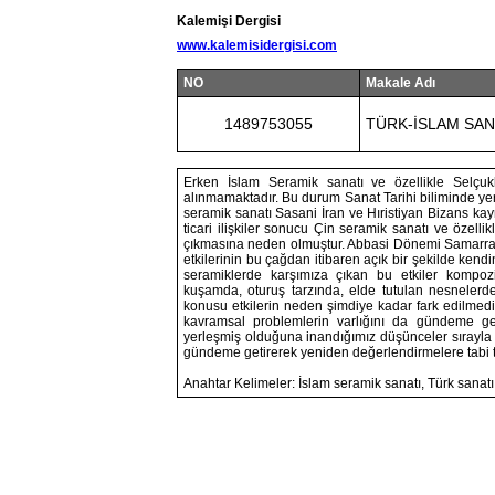
Kalemişi Dergisi
www.kalemisidergisi.com
NO
Makale Adı
1489753055
TÜRK-İSLAM SAN
Erken İslam Seramik sanatı ve özellikle Selçuk
alınmamaktadır. Bu durum Sanat Tarihi biliminde y
seramik sanatı Sasani İran ve Hıristiyan Bizans ka
ticari ilişkiler sonucu Çin seramik sanatı ve özell
çıkmasına neden olmuştur. Abbasi Dönemi Samarra 
etkilerinin bu çağdan itibaren açık bir şekilde kendi
seramiklerde karşımıza çıkan bu etkiler kompoz
kuşamda, oturuş tarzında, elde tutulan nesnelerde
konusu etkilerin neden şimdiye kadar fark edilmedi
kavramsal problemlerin varlığını da gündeme get
yerleşmiş olduğuna inandığımız düşünceler sırayla 
gündeme getirerek yeniden değerlendirmelere tabi t
Anahtar Kelimeler: İslam seramik sanatı, Türk sanatı e